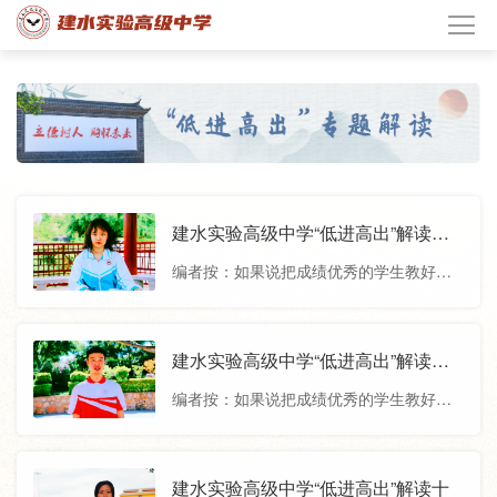
建水实验高级中学“低进高出”解读十
二
编者按：如果说把成绩优秀的学生教好是
本分，那把成绩不好的学生教好才是本
事。建水实验高级中学自创办以来，通
过“高效课堂”的教学教研模式、“尊重、关
建水实验高级中学“低进高出”解读十
心、帮助、服务”的人性化管理、立德树
一
编者按：如果说把成绩优秀的学生教好是
人、全面发展的育人目标的确立，充分调
本分，那把成绩不好的学生教好才是本
动学生的学习自主性和积极性，最大限度
事。建水实验高级中学自创办以来，通
地挖掘学生潜能，在历年高考中，创造了
过“高效课堂”的教学教研模式、“尊重、关
建水实验高级中学“低进高出”解读十
一个又一个“低进高出”的奇迹。今天，我们