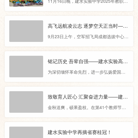
11月16日晚，建水实验中学2025年教职工
题，以考促学、以考促教，为教学改进注
官
后的跑操运动时段分配更加科学，在保
篮球运动会经过九天的激烈角逐，在欢呼
入全新活力。师生同考作为学校每学期常
声中圆满收官。本次运动会由建水实验中
态化开展的教学活动，全体教师需同时
学主办，云南建实篮球俱乐部精心协办。
高飞远航凌云志 逐梦空天正当时——
间、同试卷、同要求参加各自任教科目的
赛事自11月8日启动以来，得到了建水实验
空军招飞局成都选拔中心到建水实验
考试，其核心目的在于推进“下沉式”教研。
9月23日上午，空军招飞局成都选拔中心到
中学、建水实验高级中学、建水闻道高级
高级中学开展招飞宣讲
教师们亲身走进考场，真正切换到了
建水实验高级中学开展空军招飞政策宣
中学、建水润泽高级中学、建实高考补习
讲，为怀揣蓝天梦想的建实学子带来权威
中心五所校区的积极响应。赛事以校区为
指导与专业解读。宣讲会现场，空军招飞
铭记历史 吾辈自强——建水实验高级
单位，采用单循环积分制，各校区分别组
局成都选拔中心彭干事以“高飞远航凌云
中学、建水闻道高级中学、建水润泽
建男、女两支代表队，10支劲旅、百余位
为深切缅怀革命先烈，进一步弘扬爱国主
志，逐梦空天正当时”为主题，围绕“空军在
高级中学开展“九一八”爱国教育主题
教职工以饱满的热情投身赛场
义精神，9月18日，建水实验高级中学、建
战争中的地位和作用”“招飞简介”“职业发展
活动
水闻道高级中学、建水润泽高级中学开展
及福利待遇”“基本条件和选拔程序”四大维
以“铭记历史、吾辈自强”为主题的爱国教育
致敬育人匠心 汇聚奋进力量——建水
度展开详细解读。此次招飞政策宣讲内容
活动。活动在激昂的国歌声中拉开帷幕，
实验高级中学庆祝第41个教师节暨表
详实、案例生动，既让同学们深刻认识到
金秋送爽，硕果盈枝。在第41个教师节来
五星红旗冉冉升起，全体师生肃立行礼。
扬大会
空军在国家安全和军事战略
临之际，为弘扬尊师重道的优良传统，表
在鲜红的五星红旗下，校领导以“铭记九一
扬先进树立榜样，激励广大教师坚守育人
八，吾辈当自强”为主题进行了国旗下的演
初心、勇担时代使命，9月9日下午，建水
建水实验中学再摘省赛桂冠！
讲，他带领大家回顾了那段民族危亡的屈