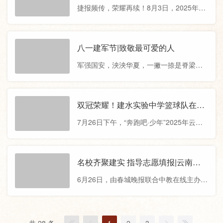
实验高级中学举行第41个教师节表扬大
辱历史，讲述了无数革命先烈抛头颅、洒
捷报频传，荣耀再续！8月3日，2025年云
会。大会伊始，校领导首先向在教学、管
热血的英勇事迹，并号召全体同
南省“勤锻炼”青少年校园篮球四级联赛总决
理、服务第一线默默耕耘的全体教职员工
赛在普洱市思茅区圆满落幕，我校初中男
致以最诚挚的问候。随后，他与全体教师
子篮球队奋勇拼搏，再次夺得初中男子组
八一建军节|致敬最可爱的人
共同回顾了过去一年来学校的优异成绩：
冠军。本次赛事由云南省教育厅主办、普
教育教学质量显著提升，各类竞赛捷报频
军强国安，泱泱华夏，一撇一捺是脊梁。
洱市教育体育局承办，于7月28日在普洱市
传，高考成绩再创新高，师资力量持续强
值此中国人民解放军建军98周年之际，我
思茅区拉开战幕，吸引了来自全省各州市
们满怀崇敬，向保卫祖国安宁、守护人民
强队参与，竞争异常激烈。我校初中男篮
幸福的人民子弟兵致以最崇高的敬意和节
双冠荣耀！建水实验中学篮球队在云
队员们在赛场上展现出精湛的球技与顽强
日祝福！从南昌城头的第一声枪响，到新
南省青少年篮球冠军赛中斩获双冠!
的斗志，凭借默契的团队配合和精准的战
7月26日下午，“奔跑吧·少年”2025年云南
时代强军征程的号角嘹亮，人民军队用热
术执行，在多轮角逐中稳扎稳
省青少年篮球冠军赛总决赛在昆明圆满落
血铸就忠诚，用生命守护和平，始终是国
幕。经过六天扣人心弦的激烈角逐，代表
家主权的钢铁长城、人民幸福的坚强盾
红河州参赛的建水实验中学篮球队在众多
名校齐聚建实 指导志愿填报|云南省
牌。98载风雨兼程，这支队伍始终与人民
强队中脱颖而出，甲组（高中队）、乙组
第九届高校招生咨询会建水实验中学
同呼吸、共命运，哪里有危险，哪里就有
6月26日，由春城晚报联合中教在线主办的
（初中队）双双夺冠，再次将冠军奖杯收
专场圆满举行
他们无畏逆行的身影；哪里有需要，哪里
云南省第九届高校招生咨询会在建水实验
入囊中！本次比赛由云南省体育局主办，
就
中学举行。本次活动吸引了来自全国985、
昆明市教育体育局承办，吸引了来自全省
211、双一流等上百所高校参与，为省内考
各州市强队参与，竞争异常激烈。值得一
共 28 条