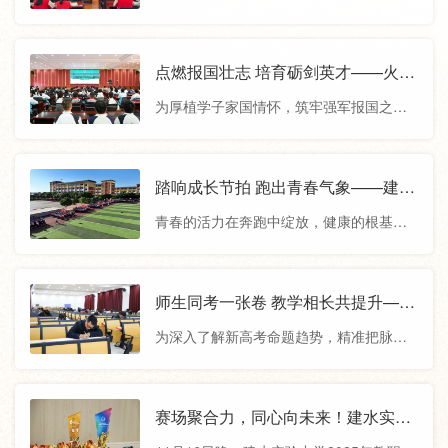
学开展高考备考经验交流
进建水实验高级中学，开展高考备考经验
交流，助力建实学子明晰成长方向、科学
规划未来发展路径。西工大宣讲现场，教
点燃报国壮志 培育砺剑英才——火箭
授们围绕学校办学底蕴、顶尖学科布局、
军工程大学到建水实验高级中学开展
为厚植学子家国情怀，筑牢强军报国之
特色人才培养体系展开全面深入的介绍，
国防教育暨招生宣讲
志，1月14日上午，火箭军工程大学国防教
重点解读了学校服务国家重大战略的特色
育暨招生宣讲会在建水实验高级中学举
专业设置，详细介绍了科研实践平台与多
行。宣讲会上，火箭军工程大学王老师以
踏响成长节拍 跑出青春气象——建实
元升学就业路径。同时深入阐释了学校“为
震撼人心的宣传片开场，带领同学们直观
跑操点燃校园活力
党育英才、为国铸重剑”的使命担当，生动
青春的活力在奔跑中绽放，健康的根基在
感受火工大的硬核实力。随后，他详细介
讲述了西工大人扎根西部、献身国防、
运动中筑牢。课间时分，铿锵有力的脚步
绍了火工大的历史沿革、学科优势、师资
声与激昂动感的音乐节拍交织回荡，如同
力量、校园文化以及毕业分配去向，并围
青春的脉搏强劲跳动。不同于以往的跑操
师生同考一张卷 教学相长共提升——
绕2025年报考流程、体检要求等政策要
场景，今年下半年以来，建水实验高级中
建水实验中学 组织全体教师与学生一
点，为同学们提供权威、精准的报考指
为深入了解新高考命题趋势，精准把脉教
学、建水闻道高级中学、建水润泽高级中
起参加州统测
导。在互动答疑环节中，同学们热情高
学方向，12月23日至25日，建水实验高级
学、建实高考补习中心立足学校实际，以
涨，怀
中学、建水闻道高级中学、建水润泽高级
学生体质强健计划为抓手，在充分开展特
中学、建实高考补习中心组织全体教师走
赛场聚合力，同心向未来！建水实验
色课间体育活动的基础上，将原有“一天两
进州统测考场，与学生同台竞技、同卷答
中学2025年教职工篮球运动会圆满收
操”调整为“一天三操”。相较于以往，升级