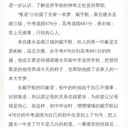
进一步认识、了解这所学校的神奇之处提供帮助。
“叛逆”小伙圆了全家一本梦。
戴宇航，
家住建水县
曲江镇，
中考成绩476分，
高考成绩661分，
座右铭：
世上无难事，只怕有心人。
来自建水县曲江镇的戴宇航，给人的第一印象是文
质彬彬，温文尔雅。从中考476分到高考661分的跨
越，他说主要还得感谢建水实验中学这所学校，把曾经
叛逆的他培养成今天的样子，也帮助他圆了全家人的一
本大学梦。
在戴宇航的印象里，初中的时候由于自己不懂事，
比较叛逆，所以跟父母的关系也很紧张，为此曾让父母
很是伤心。就这样，初中毕业时，懵懵懂懂的戴宇航以
476分的中考成绩为自己的初中生涯划上了句号，想上
建水一中差了可不是几分的程度。一番痛苦的抉择后，