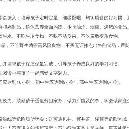
零食摄入；培养孩子定时定量、细嚼慢咽、均衡膳食的好习惯，
类和奶制品，确保营养全面均衡，少吃油炸、烟熏、烧烤的食品
喝生水、不吃生冷食物、不吃不洁瓜果、不吃腐败变质食物。
”食品，不吃野生菌等高风险食物，不买无证摊点出售的食品，严
，并监督孩子保质保量完成，引导孩子养成良好的学习习惯。
在阅读中与孩子一起感受文字魅力。
间应达到10小时，初中生应达到9小时，高中生应达到8小时。
。
免疫力。鼓励孩子适度分担家务，做力所能及的事，学会做家庭
路沿线等危险场所玩耍；远离通风井、窨井盖、楼顶等危险区域
成年人不宜进入的场所玩耍；不与行为不良人员交往，更不能吸