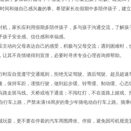
时间和做自己感兴趣的事。希望家长在假期中多陪伴孩子，建立
时机，家长应利用假期多陪伴孩子，多与孩子沟通交流，了解孩
予孩子安全感、信任感和幸福感。
应主动向父母表达自己的感受，积极与父母交流；遇到困难时，
，让其不良情绪得到宣泄，必要时寻求专业心理咨询师帮助。
行时应自觉遵守交通规则，拒绝无证驾驶、酒后驾驶、超员超速
速，保持车距，谨慎行驶，做到起步缓、转弯缓、制动缓、心态
马路走斑马线、天桥或地下通道；不闯红灯，不在道路上嬉戏、
骑自行车上路，严禁未满16周岁的青少年骑电动自行车上路。骑
域玩耍，更不要在停着的汽车周围蹲坐、停留，避免因司机视觉